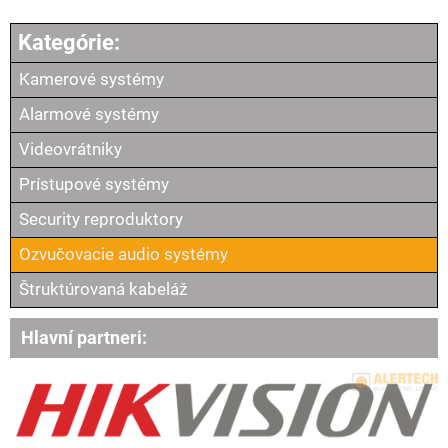
Kamerové systémy
Alarmové systémy
Videovrátniky
Prístupové systémy
Security reproduktory
Ozvučovacie audio systémy
Štruktúrovaná kabeláž
Hlavní partneri: