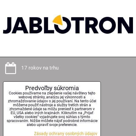
17 rokov na trhu
Predvoľby súkromia
Odborné poradenstvo
Cookies používame na zlepšenie vašej návštevy tejto
webovej stránky, analýzu jej výkonnosti a
zhromažďovanie údajov o jej používaní. Na tento účel
môžeme použiť nástroje a služby tretích strán a
zhromaždené údaje sa môžu preniesť k partnerom v
EÚ, USA alebo iných krajinách. Kliknutím na „Prijať
Kvalitné technológie
všetky cookies“ vyjadrujete svoj súhlas s týmto
spracovaním. Nižšie môžete nájsť podrobné informácie
alebo upraviť svoje preferencie.
Zásady ochrany osobných údajov