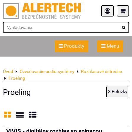
Produkty
Menu
Úvod
Ozvučovacie audio systémy
Rozhlasové ústredne
Proeling
Proeling
3
Položky
Mriežka
Zoznam
Tabuľka
VIVIS - digitálny rozhlas so spínacou