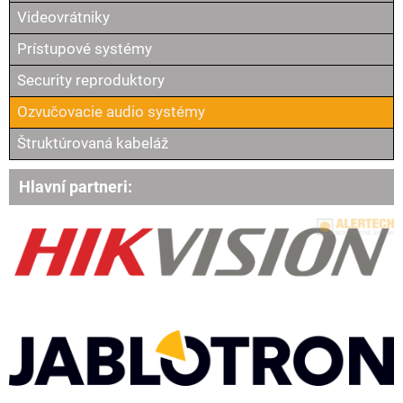
Videovrátniky
Prístupové systémy
Security reproduktory
Ozvučovacie audio systémy
Štruktúrovaná kabeláž
Hlavní partneri: