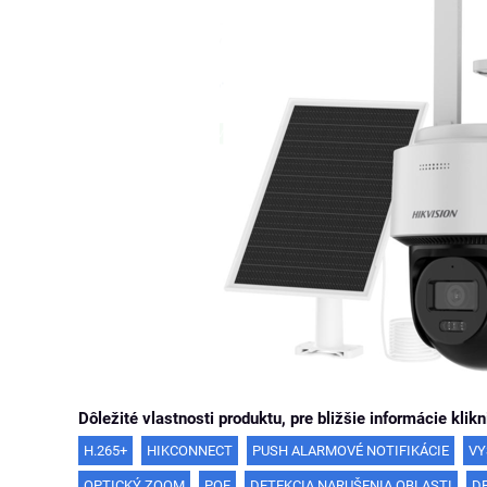
Dôležité vlastnosti produktu, pre bližšie informácie klikn
H.265+
HIKCONNECT
PUSH ALARMOVÉ NOTIFIKÁCIE
VY
OPTICKÝ ZOOM
POE
DETEKCIA NARUŠENIA OBLASTI
D