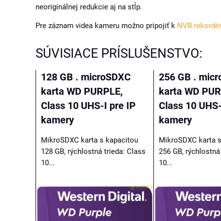
neoriginálnej redukcie aj na stĺp.
Pre záznam videa kameru možno pripojiť k
NVR rekordé
SÚVISIACE PRÍSLUŠENSTVO:
128 GB . microSDXC
256 GB . mic
karta WD PURPLE,
karta WD PUR
Class 10 UHS-I pre IP
Class 10 UHS-
kamery
kamery
MikroSDXC karta s kapacitou
MikroSDXC karta s
128 GB, rýchlostná trieda: Class
256 GB, rýchlostná 
10...
10...