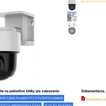
ite na jednotlivé štítky pre zobrazenie:
Dokumentácia, 
SVETLENIE POJMOV PTZ OTOČNÝCH KAMIER
Datasheet p
ETEKCIA PREKROČENIA ČIARY
SLOT NA SD KARTU