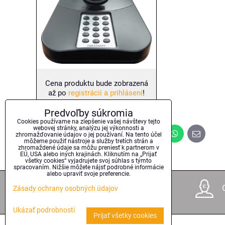
Cena produktu bude zobrazená
až po
registrácii a prihlásení
!
Predvoľby súkromia
Cookies používame na zlepšenie vašej návštevy tejto
webovej stránky, analýzu jej výkonnosti a
zhromažďovanie údajov o jej používaní. Na tento účel
Bluesky
Twitter
Facebook
Pinterest
Reddit
LinkedIn
WhatsApp
E-
môžeme použiť nástroje a služby tretích strán a
mail
zhromaždené údaje sa môžu preniesť k partnerom v
EÚ, USA alebo iných krajinách. Kliknutím na „Prijať
všetky cookies“ vyjadrujete svoj súhlas s týmto
spracovaním. Nižšie môžete nájsť podrobné informácie
alebo upraviť svoje preferencie.
17 rokov na trhu
Zásady ochrany osobných údajov
Ukázať podrobnosti
Prijať všetky cookies