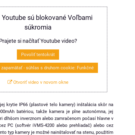
 Youtube sú blokované Voľbami
súkromia
Prajete si načítať Youtube video?
Povoliť tentokrát
a zapamätať - súhlas s druhom cookie: Funkčné
Otvoriť video v novom okne
jej krytie IP66 (plastové telo kamery) inštalácia skôr na
9000mAh batériou, takže kamera je plne autonómna, jej
 pri dlhšom inverznom alebo zamračenom počasí hlavne v
cez PC (softvér iVMS-4200 alebo prehliadač) alebo cez
ento typ kamery je možné nainštalovať na stenu, použitím