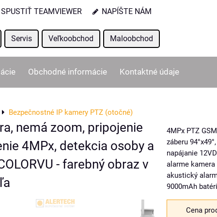
SPUSTIŤ TEAMVIEWER
NAPÍŠTE NÁM
Servis
Veľkoobchod
Maloobchod
ácie
Obchodné informácie
Kontaktné údaje
Bezpečnostné IP kamery PTZ (otočné)
a, nemá zoom, pripojenie
4MPx PTZ GSM IP
záberu 94°x49°,
šenie 4MPx, detekcia osoby a
napájanie 12VD
, COLORVU - farebný obraz v
alarme kamera 
akustický alarm
ľa
9000mAh batéri
Cena pro