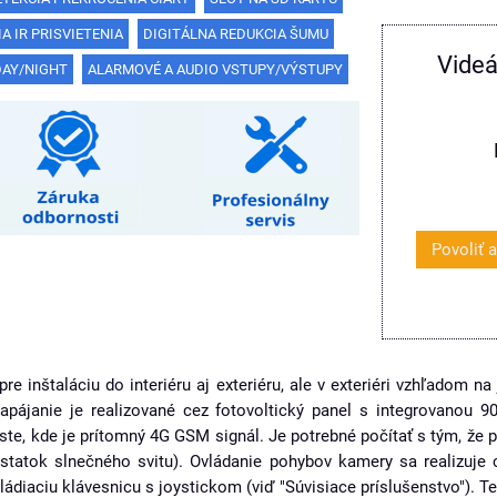
A IR PRISVIETENIA
DIGITÁLNA REDUKCIA ŠUMU
Videá
DAY/NIGHT
ALARMOVÉ A AUDIO VSTUPY/VÝSTUPY
Povoliť 
inštaláciu do interiéru aj exteriéru, ale v exteriéri vzhľadom na 
pájanie je realizované cez fotovoltický panel s integrovanou 
ste, kde je prítomný 4G GSM signál. Je potrebné počítať s tým, že
statok slnečného svitu). Ovládanie pohybov kamery sa realizuje 
ládiaciu klávesnicu s joystickom (viď "Súvisiace príslušenstvo"). T