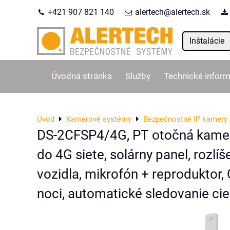
+421 907 821 140
alertech@alertech.sk
Inštalácie
Úvodná stránka
Služby
Technické inform
Úvod
Kamerové systémy
Bezpečnostné IP kamery
DS-2CFSP4/4G, PT otočná kamer
do 4G siete, solárny panel, rozlí
vozidla, mikrofón + reproduktor
noci, automatické sledovanie cie