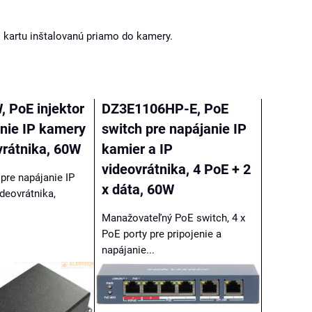
D kartu inštalovanú priamo do kamery.
 PoE injektor
DZ3E1106HP-E, PoE
anie IP kamery
switch pre napájanie IP
vrátnika, 60W
kamier a IP
videovrátnika, 4 PoE + 2
pre napájanie IP
x dáta, 60W
deovrátnika,
Manažovateľný PoE switch, 4 x
PoE porty pre pripojenie a
napájanie...