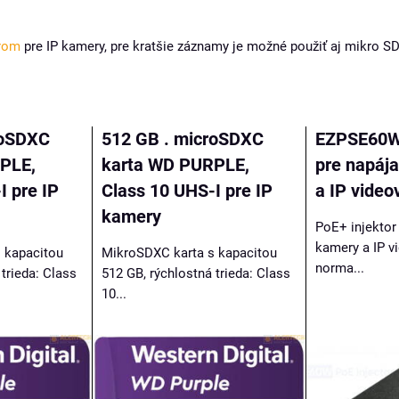
rom
pre IP kamery, pre kratšie záznamy je možné použiť aj mikro S
roSDXC
512 GB . microSDXC
EZPSE60W,
PLE,
karta WD PURPLE,
pre napáj
I pre IP
Class 10 UHS-I pre IP
a IP video
kamery
PoE+ injektor 
kamery a IP vi
 kapacitou
MikroSDXC karta s kapacitou
norma...
trieda: Class
512 GB, rýchlostná trieda: Class
10...