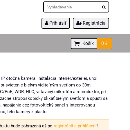
Prihlásiť
Registrácia
Košík
0 €
 otočná kamera, inštalácia interiér/exteriér, uhol
 prisvietenie bielym viditeľným svetlom do 30m,
C/PoE, WDR, HLC, vstavaný mikrofón a reproduktor, pri
začne stroboskopicky blikať bielym svetlom a spustí sa
, napájanie cez fotovoltický panel s integrovanou
ou, telo kamery z plastu
duktu bude zobrazená až po
registrácii a prihlásení
!