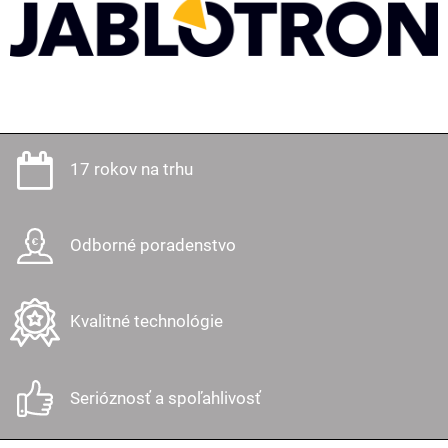
17 rokov na trhu
Odborné poradenstvo
Kvalitné technológie
Serióznosť a spoľahlivosť