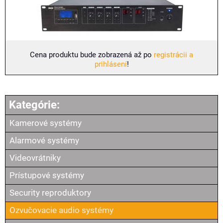
Cena produktu bude zobrazená až po
registrácii a
prihlásení
!
Kamerové systémy
Alarmové systémy
Videovrátniky
Prístupové systémy
Security reproduktory
Ozvučovacie audio systémy