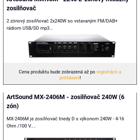
zosilňovač
2 zónový zosilňovač 2x240W so vstavaným FM/DAB+
rádiom USB/SD mp3...
Cena produktu bude zobrazená až po
registrácii a
prihlásení
!
ArtSound MX-2406M - zosilňovač 240W (6
zón)
MX-2406M je zosilňovač triedy D s výkonom 240W - 4-16
Ohm /100 V....