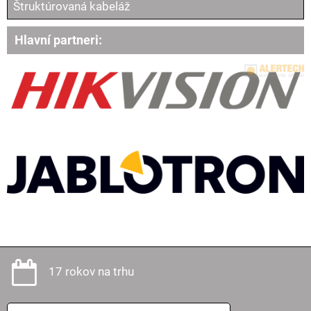
Štruktúrovaná kabeláž
Hlavní partneri:
17 rokov na trhu