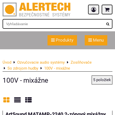
Produkty
Menu
Úvod
Ozvučovacie audio systémy
Zosilňovače
So zdrojom hudby
100V - mixážne
100V - mixážne
5
položiek
Mriežka
Zoznam
Tabuľka
ArtSound MATAMP-2240 2-zónový mixážny