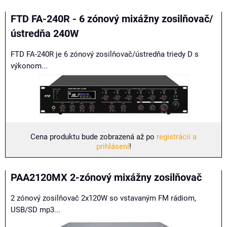
FTD FA-240R - 6 zónový mixážny zosilňovač/
ústredňa 240W
FTD FA-240R je 6 zónový zosilňovač/ústredňa triedy D s
výkonom...
Cena produktu bude zobrazená až po
registrácii a
prihlásení
!
PAA2120MX 2-zónový mixážny zosilňovač
2 zónový zosilňovač 2x120W so vstavaným FM rádiom,
USB/SD mp3...