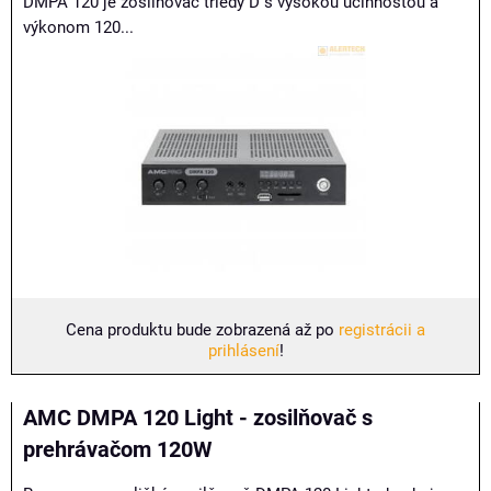
DMPA 120 je zosilňovač triedy D s vysokou účinnosťou a
výkonom 120...
Cena produktu bude zobrazená až po
registrácii a
prihlásení
!
AMC DMPA 120 Light - zosilňovač s
prehrávačom 120W