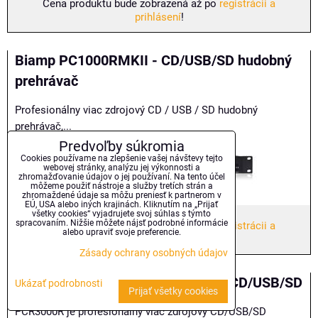
Cena produktu bude zobrazená až po
registrácii a
prihlásení
!
Biamp PC1000RMKII - CD/USB/SD hudobný
prehrávač
Profesionálny viac zdrojový CD / USB / SD hudobný
prehrávač,...
Predvoľby súkromia
Cookies používame na zlepšenie vašej návštevy tejto
webovej stránky, analýzu jej výkonnosti a
zhromažďovanie údajov o jej používaní. Na tento účel
môžeme použiť nástroje a služby tretích strán a
zhromaždené údaje sa môžu preniesť k partnerom v
EÚ, USA alebo iných krajinách. Kliknutím na „Prijať
všetky cookies“ vyjadrujete svoj súhlas s týmto
spracovaním. Nižšie môžete nájsť podrobné informácie
Cena produktu bude zobrazená až po
registrácii a
alebo upraviť svoje preferencie.
prihlásení
!
Zásady ochrany osobných údajov
Biamp PCR3000R - DAB, FM RDS CD/USB/SD
Ukázať podrobnosti
Prijať všetky cookies
PCR3000R je profesionálny viac zdrojový CD/USB/SD