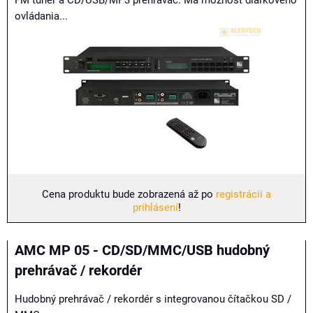
FM tuner a CD/USB/MP3 prehrávač. Má možnosť diaľkového
ovládania...
Cena produktu bude zobrazená až po
registrácii a
prihlásení
!
AMC MP 05 - CD/SD/MMC/USB hudobný
prehrávač / rekordér
Hudobný prehrávač / rekordér s integrovanou čítačkou SD /