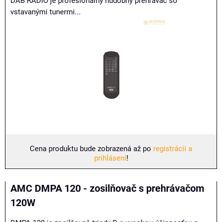
DAB RADIO je profesionálny hudobný prehrávač so
vstavanými tunermi...
Cena produktu bude zobrazená až po
registrácii a
prihlásení
!
AMC DMPA 120 - zosilňovač s prehrávačom
120W