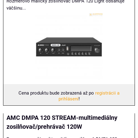
Rozmerovo maličký zosilňovač DMPA 120 Light obsahuje
väčšinu...
Cena produktu bude zobrazená až po
registrácii a
prihlásení
!
AMC DMPA 120 STREAM-multimediálny
zosilňovač/prehrávač 120W