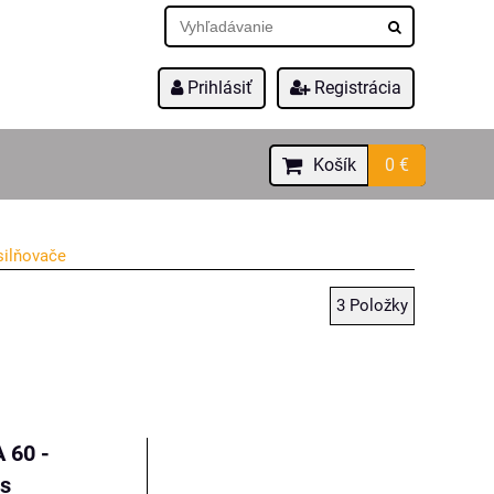
Prihlásiť
Registrácia
Košík
0 €
silňovače
3
Položky
 60 -
 s