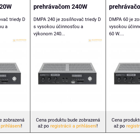
120W
prehrávačom 240W
prehrávač
vač triedy D
DMPA 240 je zosilňovač triedy D
DMPA 60 je zos
ou a
s vysokou účinnosťou a
vysokou účinn
výkonom 240...
60 W....
e zobrazená
Cena produktu bude zobrazená
Cena produkt
 prihlásení
!
až po
registrácii a prihlásení
!
až po
registr