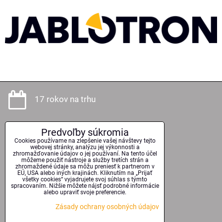
17 rokov na trhu
Predvoľby súkromia
Odborné poradenstvo
Cookies používame na zlepšenie vašej návštevy tejto
webovej stránky, analýzu jej výkonnosti a
zhromažďovanie údajov o jej používaní. Na tento účel
môžeme použiť nástroje a služby tretích strán a
zhromaždené údaje sa môžu preniesť k partnerom v
EÚ, USA alebo iných krajinách. Kliknutím na „Prijať
Kvalitné technológie
všetky cookies“ vyjadrujete svoj súhlas s týmto
spracovaním. Nižšie môžete nájsť podrobné informácie
alebo upraviť svoje preferencie.
Zásady ochrany osobných údajov
Serióznosť a spoľahlivosť