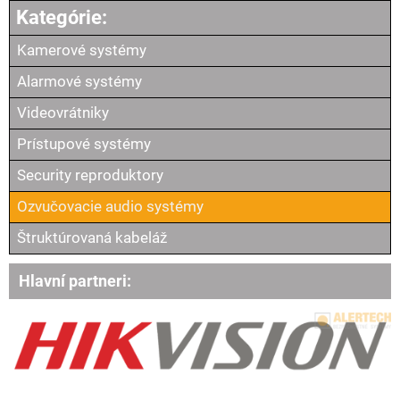
Kamerové systémy
Alarmové systémy
Videovrátniky
Prístupové systémy
Security reproduktory
Ozvučovacie audio systémy
Štruktúrovaná kabeláž
Hlavní partneri: