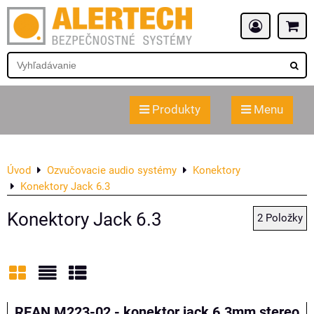
Produkty
Menu
Úvod
Ozvučovacie audio systémy
Konektory
Konektory Jack 6.3
Konektory Jack 6.3
2
Položky
Mriežka
Zoznam
Tabuľka
REAN M223-02 - konektor jack 6.3mm stereo