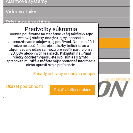
Alarmové systémy
Videovrátniky
Prístupové systémy
Predvoľby súkromia
Security reproduktory
Cookies používame na zlepšenie vašej návštevy tejto
webovej stránky, analýzu jej výkonnosti a
zhromažďovanie údajov o jej používaní. Na tento účel
Ozvučovacie audio systémy
môžeme použiť nástroje a služby tretích strán a
zhromaždené údaje sa môžu preniesť k partnerom v
Štruktúrovaná kabeláž
EÚ, USA alebo iných krajinách. Kliknutím na „Prijať
všetky cookies“ vyjadrujete svoj súhlas s týmto
spracovaním. Nižšie môžete nájsť podrobné informácie
alebo upraviť svoje preferencie.
Hlavní partneri:
Zásady ochrany osobných údajov
Ukázať podrobnosti
Prijať všetky cookies