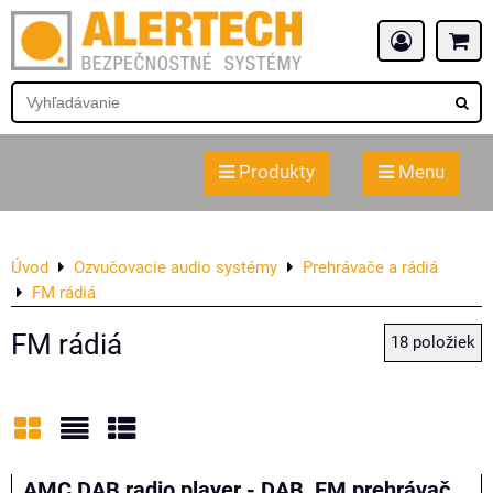
Produkty
Menu
Úvod
Ozvučovacie audio systémy
Prehrávače a rádiá
FM rádiá
FM rádiá
18
položiek
Mriežka
Zoznam
Tabuľka
AMC DAB radio player - DAB, FM prehrávač