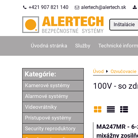
+421 907 821 140
alertech@alertech.sk
Inštalácie
Úvodná stránka
Služby
Technické inform
Úvod
Ozvučovacie 
100V - so z
Kamerové systémy
Alarmové systémy
Videovrátniky
Prístupové systémy
Mriežka
Zoznam
Tabu
MA247MR - 6-
Security reproduktory
mixážny zosilň