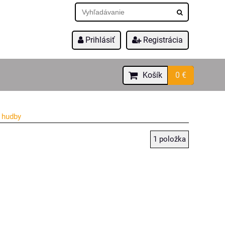
Prihlásiť
Registrácia
Košík
0 €
 hudby
1
položka