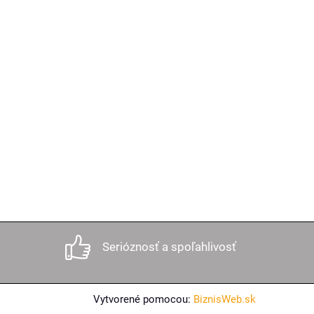
Serióznosť a spoľahlivosť
Vytvorené pomocou:
BiznisWeb.sk