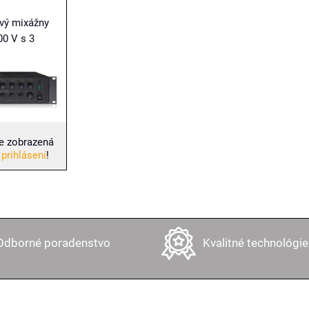
vý mixážny
00 V s 3
e zobrazená
 prihlásení
!
Odborné poradenstvo
Kvalitné technológie