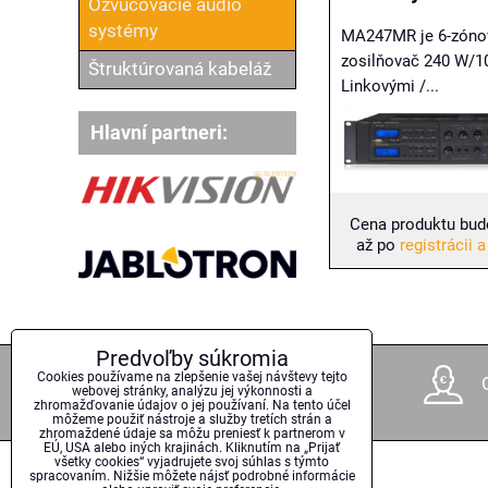
Ozvučovacie audio
systémy
MA247MR je 6-zóno
zosilňovač 240 W/1
Štruktúrovaná kabeláž
Linkovými /...
Hlavní partneri:
Cena produktu bud
až po
registrácii a
Predvoľby súkromia
Cookies používame na zlepšenie vašej návštevy tejto
17 rokov na trhu
webovej stránky, analýzu jej výkonnosti a
zhromažďovanie údajov o jej používaní. Na tento účel
môžeme použiť nástroje a služby tretích strán a
zhromaždené údaje sa môžu preniesť k partnerom v
EÚ, USA alebo iných krajinách. Kliknutím na „Prijať
všetky cookies“ vyjadrujete svoj súhlas s týmto
spracovaním. Nižšie môžete nájsť podrobné informácie