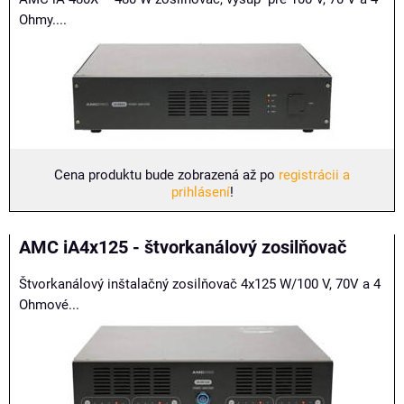
Ohmy....
Cena produktu bude zobrazená až po
registrácii a
prihlásení
!
AMC iA4x125 - štvorkanálový zosilňovač
Štvorkanálový inštalačný zosilňovač 4x125 W/100 V, 70V a 4
Ohmové...