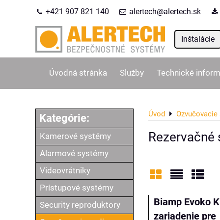
+421 907 821 140
alertech@alertech.sk
Inštalácie
Úvodná stránka
Služby
Technické inform
Úvod
Ozvučovacie 
Rezervačné 
Kamerové systémy
Alarmové systémy
Videovrátniky
Prístupové systémy
Mriežka
Zoznam
Tabu
Biamp Evoko K
Security reproduktory
zariadenie pre