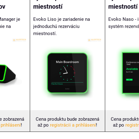
ov
miestností
miestností
anager je
Evoko Liso je zariadenie na
Evoko Naso - i
nie na
jednoduchú rezerváciu
systém rezervá
miestností.
e zobrazená
Cena produktu bude zobrazená
Cena produkt
 prihlásení
!
až po
registrácii a prihlásení
!
až po
registr