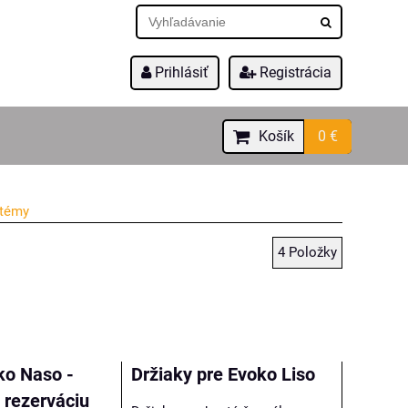
Prihlásiť
Registrácia
Košík
0 €
stémy
4
Položky
ko Naso -
Držiaky pre Evoko Liso
 rezerváciu