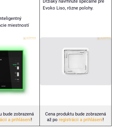
Držiaky navrhnuté špecálne pre
Evoko Liso, rôzne polohy.
nteligentný
cie miestností
Cena produktu bude zobrazená
u bude zobrazená
až po
registrácii a prihlásení
!
ácii a prihlásení
!