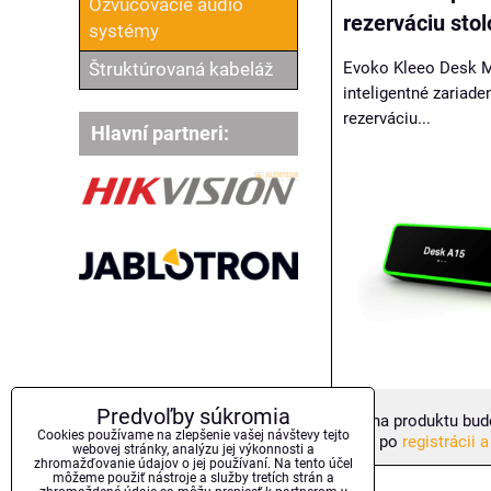
Ozvučovacie audio
rezerváciu stol
systémy
Evoko Kleeo Desk M
Štruktúrovaná kabeláž
inteligentné zariade
rezerváciu...
Hlavní partneri:
Predvoľby súkromia
Cena produktu bud
Cookies používame na zlepšenie vašej návštevy tejto
až po
registrácii a
webovej stránky, analýzu jej výkonnosti a
zhromažďovanie údajov o jej používaní. Na tento účel
môžeme použiť nástroje a služby tretích strán a