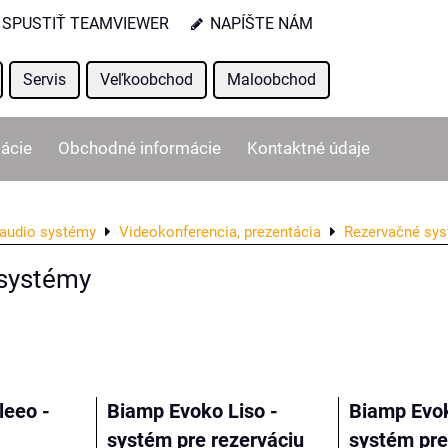
SPUSTIŤ TEAMVIEWER
NAPÍŠTE NÁM
Servis
Veľkoobchod
Maloobchod
ácie
Obchodné informácie
Kontaktné údaje
audio systémy
Videokonferencia, prezentácia
Rezervačné sy
systémy
ľka
leeo -
Biamp Evoko Liso -
Biamp Evo
systém pre rezerváciu
systém pre