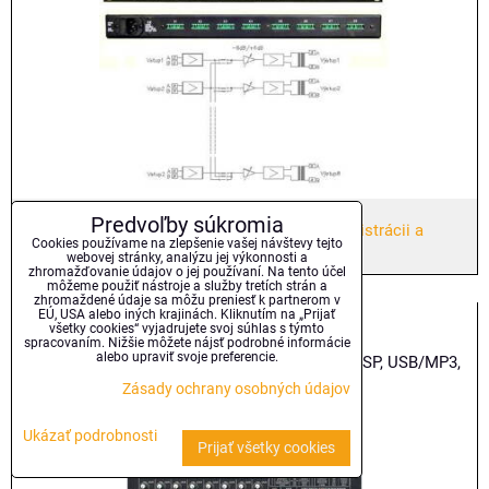
Predvoľby súkromia
Cena produktu bude zobrazená až po
registrácii a
Cookies používame na zlepšenie vašej návštevy tejto
prihlásení
!
webovej stránky, analýzu jej výkonnosti a
zhromažďovanie údajov o jej používaní. Na tento účel
môžeme použiť nástroje a služby tretích strán a
zhromaždené údaje sa môžu preniesť k partnerom v
LAB10R - mixážny pult
EÚ, USA alebo iných krajinách. Kliknutím na „Prijať
všetky cookies“ vyjadrujete svoj súhlas s týmto
spracovaním. Nižšie môžete nájsť podrobné informácie
alebo upraviť svoje preferencie.
Mixážny pult - 6 mono a 2 stereo vstup, 24bit DSP, USB/MP3,
7-p...
Zásady ochrany osobných údajov
Ukázať podrobnosti
Prijať všetky cookies