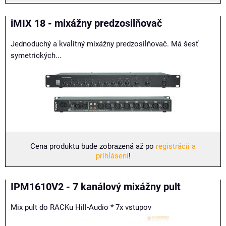
iMIX 18 - mixážny predzosilňovač
Jednoduchý a kvalitný mixážny predzosilňovač. Má šesť
symetrických...
Cena produktu bude zobrazená až po
registrácii a
prihlásení
!
IPM1610V2 - 7 kanálový mixážny pult
Mix pult do RACKu Hill-Audio * 7x vstupov