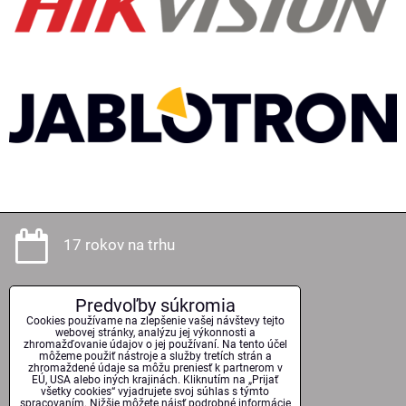
17 rokov na trhu
Predvoľby súkromia
Odborné poradenstvo
Cookies používame na zlepšenie vašej návštevy tejto
webovej stránky, analýzu jej výkonnosti a
zhromažďovanie údajov o jej používaní. Na tento účel
môžeme použiť nástroje a služby tretích strán a
zhromaždené údaje sa môžu preniesť k partnerom v
EÚ, USA alebo iných krajinách. Kliknutím na „Prijať
Kvalitné technológie
všetky cookies“ vyjadrujete svoj súhlas s týmto
spracovaním. Nižšie môžete nájsť podrobné informácie