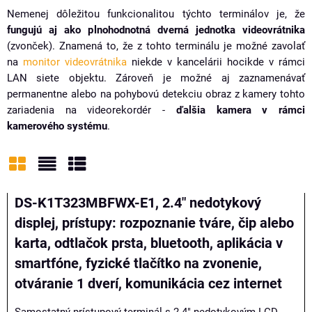
Nemenej dôležitou funkcionalitou týchto terminálov je, že
fungujú aj ako plnohodnotná dverná jednotka videovrátnika
(zvonček). Znamená to, že z tohto terminálu je možné zavolať
na
monitor videovrátnika
niekde v kancelárii hocikde v rámci
LAN siete objektu. Zároveň je možné aj zaznamenávať
permanentne alebo na pohybovú detekciu obraz z kamery tohto
zariadenia na videorekordér -
ďalšia kamera v rámci
kamerového systému
.
Mriežka
Zoznam
Tabuľka
DS-K1T323MBFWX-E1, 2.4" nedotykový
displej, prístupy: rozpoznanie tváre, čip alebo
karta, odtlačok prsta, bluetooth, aplikácia v
smartfóne, fyzické tlačítko na zvonenie,
otváranie 1 dverí, komunikácia cez internet
Samostatný prístupový terminál s 2.4" nedotykovým LCD