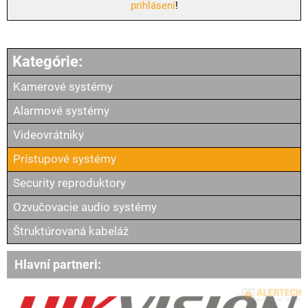
prihlásení
!
Kamerové systémy
Alarmové systémy
Videovrátniky
Prístupové systémy
Security reproduktory
Ozvučovacie audio systémy
Štruktúrovaná kabeláž
Hlavní partneri: