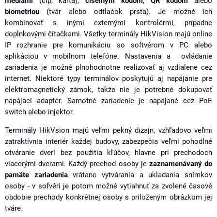
médiami
(čip, karta),
číselným kódom
,
QR kódom
alebo
biometriou
(tvár alebo odtlačok prsta). Je možné ich
kombinovať s inými externými kontrolérmi, prípadne
doplnkovými čítačkami. Všetky terminály HikVision majú online
IP rozhranie pre komunikáciu so softvérom v PC alebo
aplikáciou v mobilnom telefóne. Nastavenia a ovládanie
zariadenia je možné plnohodnotne realizovať aj vzdialene cez
internet. Niektoré typy terminálov poskytujú aj napájanie pre
elektromagnetický zámok, takže nie je potrebné dokupovať
napájací adaptér. Samotné zariadenie je napájané cez PoE
switch alebo injektor.
Terminály HikVsion majú veľmi pekný dizajn, vzhľadovo veľmi
zatraktívnia interiér každej budovy, zabezpečia veľmi pohodlné
otváranie dverí bez použitia kľúčov, hlavne pri prechodoch
viacerými dverami. Každý prechod osoby je
zaznamenávaný do
pamäte zariadenia
vrátane vytvárania a ukladania snímkov
osoby - v sofvéri je potom možné vytiahnuť za zvolené časové
obdobie prechody konkrétnej osoby s priloženým obrázkom jej
tváre.