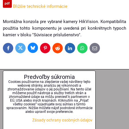
Bližšie technické informácie
Montážna konzola pre vybrané kamery HikVision. Kompatibilita
použitia tohto komponentu je uvedená pri konkrétnych typoch
kamier v bloku "Súvisiace príslušenstvo".
Bluesky
Twitter
Facebook
Pinterest
Reddit
LinkedIn
WhatsApp
E-
mail
Predvoľby súkromia
17 rokov na trhu
Cookies používame na zlepšenie vašej návštevy tejto
webovej stránky, analýzu jej výkonnosti a
zhromažďovanie údajov o jej používaní. Na tento účel
môžeme použiť nástroje a služby tretích strán a
zhromaždené údaje sa môžu preniesť k partnerom v
EÚ, USA alebo iných krajinách. Kliknutím na „Prijať
Odborné poradenstvo
všetky cookies“ vyjadrujete svoj súhlas s týmto
spracovaním. Nižšie môžete nájsť podrobné informácie
alebo upraviť svoje preferencie.
Zásady ochrany osobných údajov
Kvalitné technológie