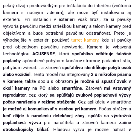
pekný dizajn predovšetkým pre inštaláciu do interiéru (vnútorná
kamera s nočným videním), ale môže byť inštalovaná aj
exteriéru. Pri inštalácii v exteriéri však hrozí, že si pavúky
vytvoria pavučinu medzi strieškou kamery a telom kamery pred
objektívom a bude potrebné pavučinu odstraňovať. Preto je
výhodnejšie v exteriéri použivať
turret kamery
, kde si pavúky
pred objedtívom pavučinu nevytvoria. Kamera je vybavená
technológiou
ACUSENSE
, ktorá
spoľahlivo odfiltruje falošné
poplachy
spôsobené pohybom konárov stromov, padaním lístia,
pohybom zvierat... a zároveň
spoľahlivo identifikuje pohyb osôb
alebo vozidiel
. Tento model má integrovaný
2 x mikrofón priamo
v kamere
, takže spolu s obrazom
je možné si spustiť zvuk v
okolí kamery
na
PC
alebo
smartfóne
. Zároveň
má vstavaný
reproduktor
, cez ktorý
sa spúšťajú zvukové poplachové výzvy
počas narušenia v režime stráženia
. Cez aplikáciu v smartfóne
je možné aj komunikovať s osobou pri kamere
. Počas stráženia
keď dôjde k narušeniu detekčnej zóny
,
spúšťa sa výstražná
poplachová výzva
pre narušiteľa a zároveň kamera
začne
stroboskopicky blikať
. Hlasovú výzvu je možné nahrať
v