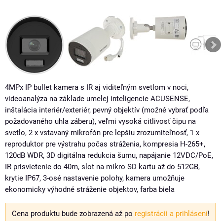
4MPx IP bullet kamera s IR aj viditeľným svetlom v noci,
videoanalýza na základe umelej inteligencie ACUSENSE,
inštalácia interiér/exteriér, pevný objektív (možné vybrať podľa
požadovaného uhla záberu), veľmi vysoká citlivosť čipu na
svetlo, 2 x vstavaný mikrofón pre lepšiu zrozumiteľnosť, 1 x
reproduktor pre výstrahu počas stráženia, kompresia H-265+,
120dB WDR, 3D digitálna redukcia šumu, napájanie 12VDC/PoE,
IR prisvietenie do 40m, slot na mikro SD kartu až do 512GB,
krytie IP67, 3-osé nastavenie polohy, kamera umožňuje
ekonomicky výhodné stráženie objektov, farba biela
Cena produktu bude zobrazená až po
registrácii a prihlásení
!