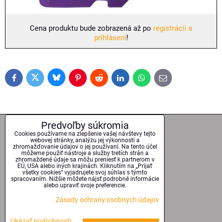
Cena produktu bude zobrazená až po
registrácii a
prihlásení
!
Bluesky
Twitter
Facebook
Pinterest
Reddit
LinkedIn
WhatsApp
E-
mail
Predvoľby súkromia
17 rokov na trhu
Cookies používame na zlepšenie vašej návštevy tejto
webovej stránky, analýzu jej výkonnosti a
zhromažďovanie údajov o jej používaní. Na tento účel
môžeme použiť nástroje a služby tretích strán a
zhromaždené údaje sa môžu preniesť k partnerom v
EÚ, USA alebo iných krajinách. Kliknutím na „Prijať
Odborné poradenstvo
všetky cookies“ vyjadrujete svoj súhlas s týmto
spracovaním. Nižšie môžete nájsť podrobné informácie
alebo upraviť svoje preferencie.
Zásady ochrany osobných údajov
Kvalitné technológie
Ukázať podrobnosti