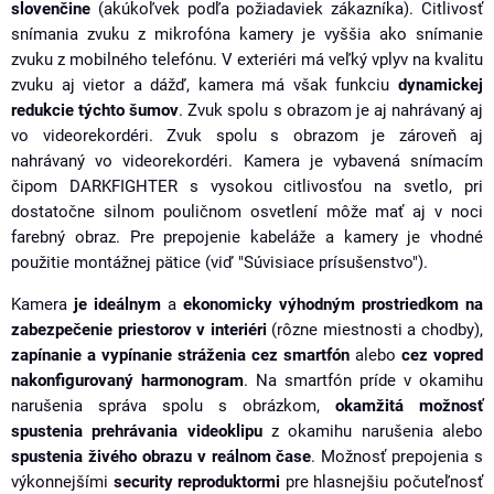
slovenčine
(akúkoľvek podľa požiadaviek zákazníka). Citlivosť
snímania zvuku z mikrofóna kamery je vyššia ako snímanie
zvuku z mobilného telefónu. V exteriéri má veľký vplyv na kvalitu
zvuku aj vietor a dážď, kamera má však funkciu
dynamickej
redukcie týchto šumov
. Zvuk spolu s obrazom je aj nahrávaný aj
vo videorekordéri. Zvuk spolu s obrazom je zároveň aj
nahrávaný vo videorekordéri. Kamera je vybavená snímacím
čipom DARKFIGHTER s vysokou citlivosťou na svetlo, pri
dostatočne silnom pouličnom osvetlení môže mať aj v noci
farebný obraz. Pre prepojenie kabeláže a kamery je vhodné
použitie montážnej pätice (viď "Súvisiace prísušenstvo").
Kamera
je ideálnym
a
ekonomicky výhodným prostriedkom na
zabezpečenie priestorov v interiéri
(rôzne miestnosti a chodby),
zapínanie a vypínanie stráženia cez smartfón
alebo
cez vopred
nakonfigurovaný harmonogram
. Na smartfón príde v okamihu
narušenia správa spolu s obrázkom,
okamžitá možnosť
spustenia prehrávania videoklipu
z okamihu narušenia alebo
spustenia
živého obrazu v reálnom čase
. Možnosť prepojenia s
výkonnejšími
security reproduktormi
pre hlasnejšiu počuteľnosť