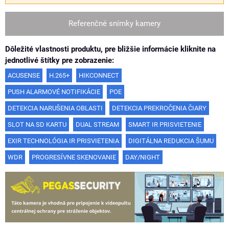
Referenčné snímky kamery
Dôležité vlastnosti produktu, pre bližšie informácie kliknite na
jednotlivé štítky pre zobrazenie:
ACUSENSE
H.265+
HIKCONNECT
PUSH ALARMOVÉ NOTIFIKÁCIE
POE
DETEKCIA NARUŠENIA OBLASTI
DETEKCIA PREKROČENIA ČIARY
SLOT NA SD KARTU
DUAL STREAM
SMART IR PRISVIETENIE
EXIR TECHNOLÓGIA IR PRISVIETENIA
DIGITÁLNA REDUKCIA ŠUMU
WDR
PROGRESÍVNE SKENOVANIE
DAY/NIGHT