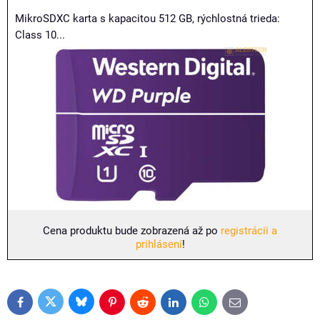
MikroSDXC karta s kapacitou 512 GB, rýchlostná trieda:
Class 10...
Cena produktu bude zobrazená až po
registrácii a
prihlásení
!
Bluesky
Twitter
Facebook
Pinterest
Reddit
LinkedIn
WhatsApp
E-
mail