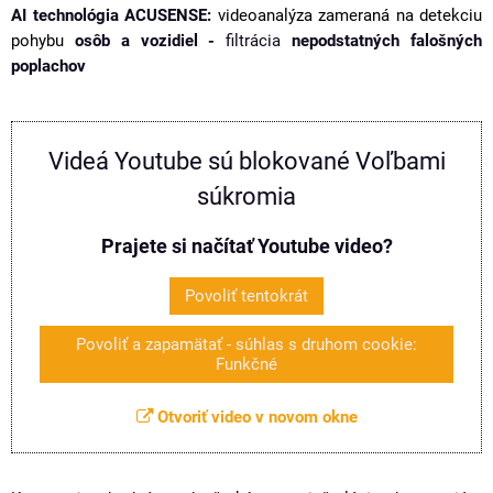
AI technológia ACUSENSE:
videoanalýza zameraná na detekciu
pohybu
osôb a vozidiel -
filtrácia
nepodstatných falošných
poplachov
Videá Youtube sú blokované Voľbami
súkromia
Prajete si načítať Youtube video?
Povoliť tentokrát
Povoliť a zapamätať - súhlas s druhom cookie:
Funkčné
Otvoriť video v novom okne