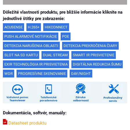
Dôležité vlastnosti produktu, pre bližšie informácie kliknite na
jednotlivé štítky pre zobrazenie:
ACUSENSE
H.265+
HIKCONNECT
PUSH ALARMOVÉ NOTIFIKÁCIE
POE
DETEKCIA NARUŠENIA OBLASTI
DETEKCIA PREKROČENIA ČIARY
SLOT NA SD KARTU
DUAL STREAM
SMART IR PRISVIETENIE
EXIR TECHNOLÓGIA IR PRISVIETENIA
DIGITÁLNA REDUKCIA ŠUMU
WDR
PROGRESÍVNE SKENOVANIE
DAY/NIGHT
Dokumentácia, softvér, manuály:
Datasheet produktu