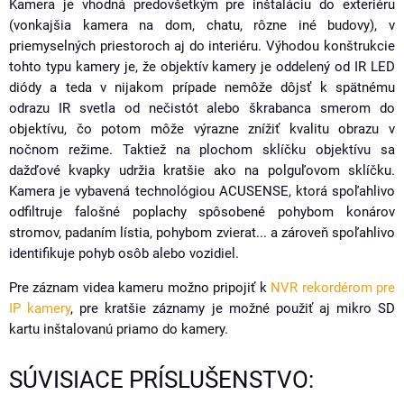
Kamera je vhodná predovšetkým pre inštaláciu do exteriéru
(vonkajšia kamera na dom, chatu, rôzne iné budovy), v
priemyselných priestoroch aj do interiéru. Výhodou konštrukcie
tohto typu kamery je, že objektív kamery je oddelený od IR LED
diódy a teda v nijakom prípade nemôže dôjsť k spätnému
odrazu IR svetla od nečistót alebo škrabanca smerom do
objektívu, čo potom môže výrazne znížiť kvalitu obrazu v
nočnom režime. Taktiež na plochom sklíčku objektívu sa
dažďové kvapky udržia kratšie ako na polguľovom sklíčku.
Kamera je vybavená technológiou ACUSENSE, ktorá spoľahlivo
odfiltruje falošné poplachy spôsobené pohybom konárov
stromov, padaním lístia, pohybom zvierat... a zároveň spoľahlivo
identifikuje pohyb osôb alebo vozidiel.
Pre záznam videa kameru možno pripojiť k
NVR rekordérom pre
IP kamery
, pre kratšie záznamy je možné použiť aj mikro SD
kartu inštalovanú priamo do kamery.
SÚVISIACE PRÍSLUŠENSTVO: