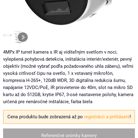
4MPx IP turret kamera s IR aj viditeľným svetlom v noci,
vylepšená pohybová detekcia, inštalácia interiér/exteriér, pevný
objektív (možné vybrať podľa požadovaného uhla záberu), veľmi
vysoká citlivosť čipu na svetlo, 1 x vstavaný mikrofón,
kompresia H-265+, 120dB WDR, 3D digitálna redukcia šumu,
napájanie 12VDC/PoE, IR prisvietenie do 40m, slot na mikro SD
kartu až do 512GB, krytie IP67, 3-osé nastavenie polohy, kamera
určená pre nenáročné inštalácie, farba biela
Cena produktu bude zobrazená až po
registrácii a prihlásení
!
Referenčné snímky kamery