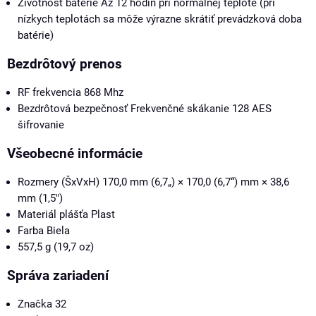
Životnosť batérie
Až 12 hodín pri normálnej teplote (pri
nízkych teplotách sa môže výrazne skrátiť prevádzková doba
batérie)
Bezdrôtový prenos
RF frekvencia
868 Mhz
Bezdrôtová bezpečnosť
Frekvenčné skákanie 128 AES
šifrovanie
Všeobecné informácie
Rozmery (ŠxVxH)
170,0 mm (6,7„) × 170,0 (6,7“) mm × 38,6
mm (1,5")
Materiál plášťa
Plast
Farba
Biela
557,5 g (19,7 oz)
Správa zariadení
Značka
32