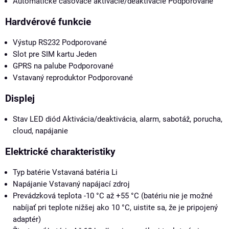
Automatické časovače aktivácie/deaktivácie
Podporované
Hardvérové funkcie
Výstup RS232
Podporované
Slot pre SIM kartu
Jeden
GPRS na palube
Podporované
Vstavaný reproduktor
Podporované
Displej
Stav LED diód
Aktivácia/deaktivácia, alarm, sabotáž, porucha,
cloud, napájanie
Elektrické charakteristiky
Typ batérie
Vstavaná batéria Li
Napájanie
Vstavaný napájací zdroj
Prevádzková teplota
-10 °C až +55 °C (batériu nie je možné
nabíjať pri teplote nižšej ako 10 °C, uistite sa, že je pripojený
adaptér)