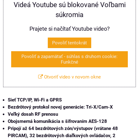
Videá Youtube sú blokované Voľbami
súkromia
Prajete si načítať Youtube video?
Povoliť tentokrát
Povoliť a zapamätať - súhlas s druhom cookie:
Funkčné
Otvoriť video v novom okne
Sieť TCP/IP, Wi-Fi a GPRS
Bezdrôtový protokol novej generácie: Tri-X/Cam-X
Veľký dosah RF prenosu
Obojsmerná komunikácia s šifrovaním AES-128
Pripojí až 64 bezdrôtových zón/výstupov (vrátane 48
PIRCAM), 32 bezdrôtových diaľkových ovládačov, 2