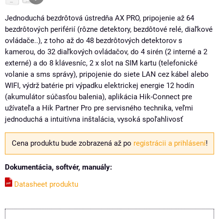
Jednoduchá bezdrôtová ústredňa AX PRO, pripojenie až 64
bezdrôtových periférií (rôzne detektory, bezdôtové relé, diaľkové
ovládače..), z toho až do 48 bezdrôtových detektorov s
kamerou, do 32 diaľkových ovládačov, do 4 sirén (2 interné a 2
externé) a do 8 klávesníc, 2 x slot na SIM kartu (telefonické
volanie a sms správy), pripojenie do siete LAN cez kábel alebo
WIFI, výdrž batérie pri výpadku elektrickej energie 12 hodín
(akumulátor súčasťou balenia), aplikácia Hik-Connect pre
užívateľa a Hik Partner Pro pre servisného technika, veľmi
jednoduchá a intuitívna inštalácia, vysoká spoľahlivosť
Cena produktu bude zobrazená až po
registrácii a prihlásení
!
Dokumentácia, softvér, manuály:
Datasheet produktu