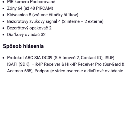
PIR kamera
Podporované
Zóny
64 (až 48 PIRCAM)
Klávesnica
8 (vrátane čítačky štítkov)
Bezdrôtový zvukový signál
4 (2 interné + 2 externé)
Bezdrôtový opakovač
2
Diaľkový ovládač
32
Spôsob hlásenia
Protokol ARC
SIA DC09 (SIA úroveň 2, Contact ID), ISUP,
ISAPI (SDK), Hik-IP Receiver & Hik-IP Receiver Pro (Sur-Gard &
Ademco 685), Podporuje video overenie a diaľkové ovládanie