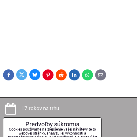
Bluesky
Twitter
Facebook
Pinterest
Reddit
LinkedIn
WhatsApp
E-
mail
17 rokov na trhu
Predvoľby súkromia
Cookies používame na zlepšenie vašej návštevy tejto
Odborné poradenstvo
webovej stránky, analýzu jej výkonnosti a