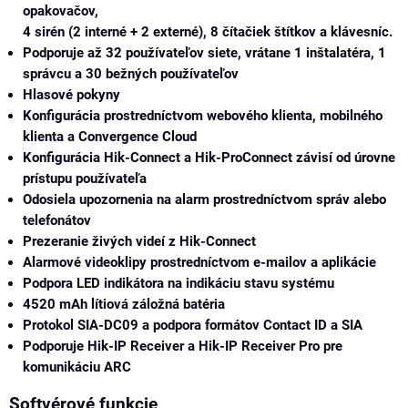
opakovačov,
4 sirén (2 interné + 2 externé), 8 čítačiek štítkov a klávesníc.
Podporuje až 32 používateľov siete, vrátane 1 inštalatéra, 1
správcu a 30 bežných používateľov
Hlasové pokyny
Konfigurácia prostredníctvom webového klienta, mobilného
klienta a Convergence Cloud
Konfigurácia Hik-Connect a Hik-ProConnect závisí od úrovne
prístupu používateľa
Odosiela upozornenia na alarm prostredníctvom správ alebo
telefonátov
Prezeranie živých videí z Hik-Connect
Alarmové videoklipy prostredníctvom e-mailov a aplikácie
Podpora LED indikátora na indikáciu stavu systému
4520 mAh lítiová záložná batéria
Protokol SIA-DC09 a podpora formátov Contact ID a SIA
Podporuje Hik-IP Receiver a Hik-IP Receiver Pro pre
komunikáciu ARC
Softvérové funkcie