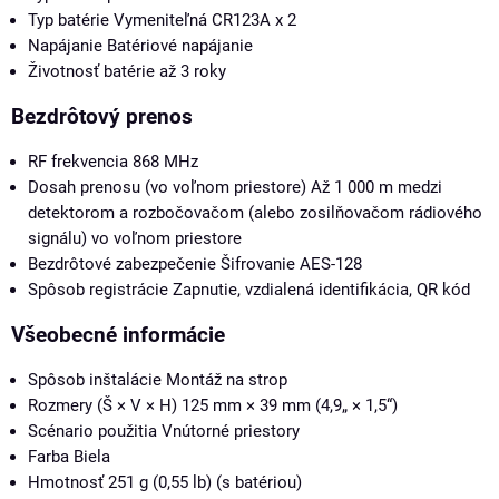
Typ batérie Vymeniteľná CR123A x 2
Napájanie Batériové napájanie
Životnosť batérie až 3 roky
Bezdrôtový prenos
RF frekvencia 868 MHz
Dosah prenosu (vo voľnom priestore) Až 1 000 m medzi
detektorom a rozbočovačom (alebo zosilňovačom rádiového
signálu) vo voľnom priestore
Bezdrôtové zabezpečenie Šifrovanie AES-128
Spôsob registrácie Zapnutie, vzdialená identifikácia, QR kód
Všeobecné informácie
Spôsob inštalácie Montáž na strop
Rozmery (Š × V × H) 125 mm × 39 mm (4,9„ × 1,5“)
Scénario použitia Vnútorné priestory
Farba Biela
Hmotnosť 251 g (0,55 lb) (s batériou)