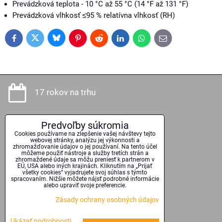
Prevádzková teplota - 10 °C až 55 °C (14 °F až 131 °F)
Prevádzková vlhkosť ≤95 % relatívna vlhkosť (RH)
Bluesky
Twitter
Facebook
Pinterest
Reddit
LinkedIn
WhatsApp
E-
mail
17 rokov na trhu
Predvoľby súkromia
Odborné poradenstvo
Cookies používame na zlepšenie vašej návštevy tejto
webovej stránky, analýzu jej výkonnosti a
zhromažďovanie údajov o jej používaní. Na tento účel
môžeme použiť nástroje a služby tretích strán a
zhromaždené údaje sa môžu preniesť k partnerom v
EÚ, USA alebo iných krajinách. Kliknutím na „Prijať
Kvalitné technológie
všetky cookies“ vyjadrujete svoj súhlas s týmto
spracovaním. Nižšie môžete nájsť podrobné informácie
alebo upraviť svoje preferencie.
Zásady ochrany osobných údajov
Serióznosť a spoľahlivosť
Ukázať podrobnosti