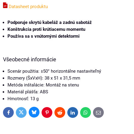
Datasheet produktu
Podporuje skrytú kabeláž a zadnú sabotáž
Konštrukcia proti krútiacemu momentu
Používa sa s vnútornými detektormi
Všeobecné informácie
Scenár použitia: ±50° horizontálne nastaviteľný
Rozmery (ŠxVxH): 38 x 51 x 31,5 mm
Metóda inštalácie: Montáž na stenu
Materiál plášťa: ABS
Hmotnosť: 13 g
Bluesky
Twitter
Facebook
Pinterest
Reddit
LinkedIn
WhatsApp
E-
mail