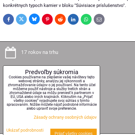
konkrétnych typoch kamier v bloku "Súvisiace príslušenstvo".
Bluesky
Twitter
Facebook
Pinterest
Reddit
LinkedIn
WhatsApp
E-
mail
17 rokov na trhu
Predvoľby súkromia
Odborné poradenstvo
Cookies používame na zlepšenie vašej návštevy tejto
webovej stránky, analýzu jej výkonnosti a
zhromažďovanie údajov o jej používaní. Na tento účel
môžeme použiť nástroje a služby tretích strán a
zhromaždené údaje sa môžu preniesť k partnerom v
EÚ, USA alebo iných krajinách. Kliknutím na „Prijať
Kvalitné technológie
všetky cookies“ vyjadrujete svoj súhlas s týmto
spracovaním. Nižšie môžete nájsť podrobné informácie
alebo upraviť svoje preferencie.
Zásady ochrany osobných údajov
Serióznosť a spoľahlivosť
Ukázať podrobnosti
Prijať všetky cookies