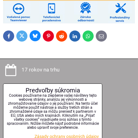
Bluesky
Twitter
Facebook
Pinterest
Reddit
LinkedIn
WhatsApp
E-
mail
17 rokov na trhu
Predvoľby súkromia
Odborné poradenstvo
Cookies používame na zlepšenie vašej návštevy tejto
webovej stránky, analýzu jej výkonnosti a
zhromažďovanie údajov o jej používaní. Na tento účel
môžeme použiť nástroje a služby tretích strán a
zhromaždené údaje sa môžu preniesť k partnerom v
EÚ, USA alebo iných krajinách. Kliknutím na „Prijať
Kvalitné technológie
všetky cookies“ vyjadrujete svoj súhlas s týmto
spracovaním. Nižšie môžete nájsť podrobné informácie
alebo upraviť svoje preferencie.
Zásady ochrany osobných údajov