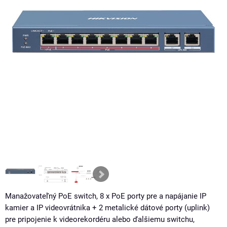
Manažovateľný PoE switch, 8 x PoE porty pre a napájanie IP
kamier a IP videovrátnika + 2 metalické dátové porty (uplink)
pre pripojenie k videorekordéru alebo ďalšiemu switchu,