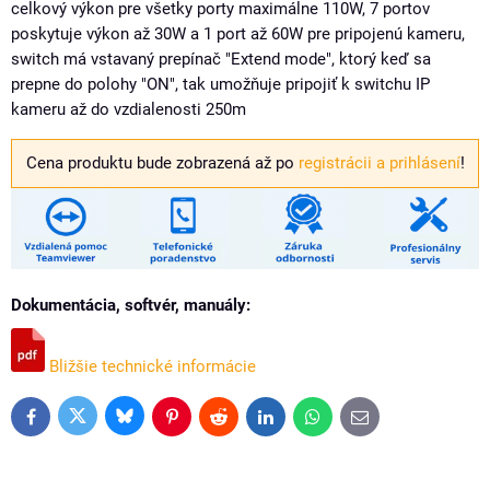
celkový výkon pre všetky porty maximálne 110W, 7 portov
poskytuje výkon až 30W a 1 port až 60W pre pripojenú kameru,
switch má vstavaný prepínač "Extend mode", ktorý keď sa
prepne do polohy "ON", tak umožňuje pripojiť k switchu IP
kameru až do vzdialenosti 250m
Cena produktu bude zobrazená až po
registrácii a prihlásení
!
Dokumentácia, softvér, manuály:
Bližšie technické informácie
Bluesky
Twitter
Facebook
Pinterest
Reddit
LinkedIn
WhatsApp
E-
mail