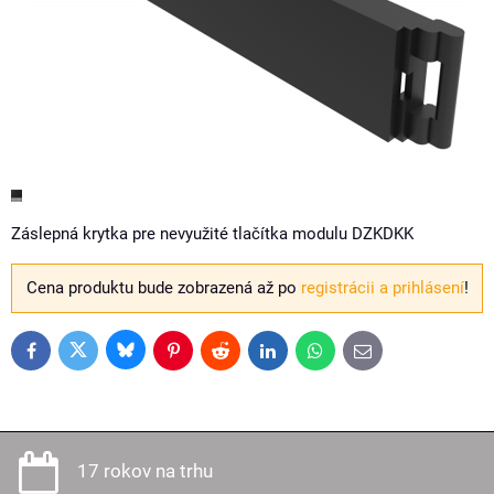
Záslepná krytka pre nevyužité tlačítka modulu DZKDKK
Cena produktu bude zobrazená až po
registrácii a prihlásení
!
Bluesky
Twitter
Facebook
Pinterest
Reddit
LinkedIn
WhatsApp
E-
mail
17 rokov na trhu