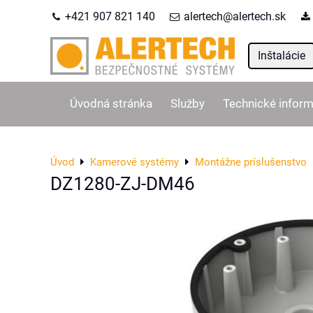
+421 907 821 140
alertech@alertech.sk
Inštalácie
Úvodná stránka
Služby
Technické inform
Úvod
Kamerové systémy
Montážne príslušenstvo
DZ1280-ZJ-DM46