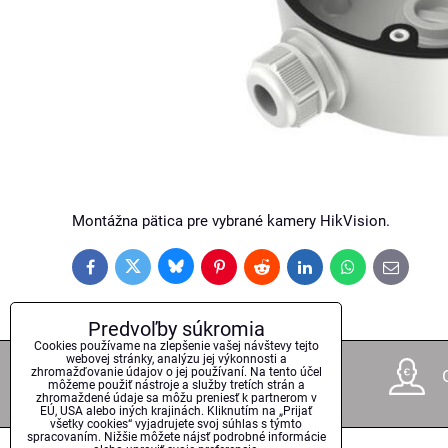
Montážna pätica pre vybrané kamery HikVision.
Bluesky
Twitter
Facebook
Pinterest
Reddit
LinkedIn
WhatsApp
E-
mail
Predvoľby súkromia
Cookies používame na zlepšenie vašej návštevy tejto
webovej stránky, analýzu jej výkonnosti a
zhromažďovanie údajov o jej používaní. Na tento účel
17 rokov na trhu
môžeme použiť nástroje a služby tretích strán a
zhromaždené údaje sa môžu preniesť k partnerom v
EÚ, USA alebo iných krajinách. Kliknutím na „Prijať
všetky cookies“ vyjadrujete svoj súhlas s týmto
spracovaním. Nižšie môžete nájsť podrobné informácie