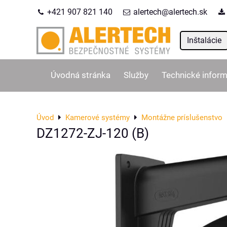
+421 907 821 140
alertech@alertech.sk
Inštalácie
Úvodná stránka
Služby
Technické inform
Úvod
Kamerové systémy
Montážne príslušenstvo
DZ1272-ZJ-120 (B)