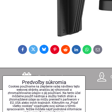
Bluesky
Twitter
Facebook
Pinterest
Reddit
LinkedIn
WhatsApp
E-
mail
17 rokov na trhu
Predvoľby súkromia
Cookies používame na zlepšenie vašej návštevy tejto
webovej stránky, analýzu jej výkonnosti a
zhromažďovanie údajov o jej používaní. Na tento účel
môžeme použiť nástroje a služby tretích strán a
zhromaždené údaje sa môžu preniesť k partnerom v
EÚ, USA alebo iných krajinách. Kliknutím na „Prijať
všetky cookies“ vyjadrujete svoj súhlas s týmto
spracovaním. Nižšie môžete nájsť podrobné informácie