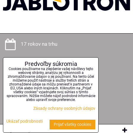
17 rokov na trhu
Predvoľby súkromia
Odborné poradenstvo
Cookies používame na zlepšenie vašej návštevy tejto
webovej stránky, analýzu jej výkonnosti a
zhromažďovanie údajov o jej používaní. Na tento účel
môžeme použiť nástroje a služby tretích strán a
zhromaždené údaje sa môžu preniesť k partnerom v
EÚ, USA alebo iných krajinách. Kliknutím na „Prijať
Kvalitné technológie
všetky cookies“ vyjadrujete svoj súhlas s týmto
spracovaním. Nižšie môžete nájsť podrobné informácie
alebo upraviť svoje preferencie.
Zásady ochrany osobných údajov
Serióznosť a spoľahlivosť
Ukázať podrobnosti
Prijať všetky cookies
Vytvorené pomocou:
BiznisWeb.sk