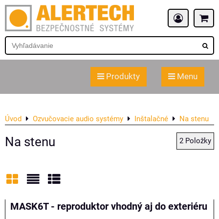
Produkty
Menu
Úvod
Ozvučovacie audio systémy
Inštalačné
Na stenu
Na stenu
2
Položky
Mriežka
Zoznam
Tabuľka
MASK6T - reproduktor vhodný aj do exteriéru