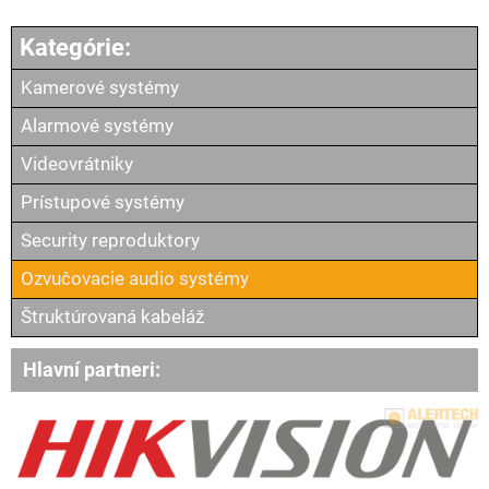
Kamerové systémy
Alarmové systémy
Videovrátniky
Prístupové systémy
Security reproduktory
Ozvučovacie audio systémy
Štruktúrovaná kabeláž
Hlavní partneri: