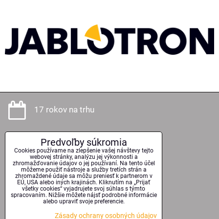
17 rokov na trhu
Predvoľby súkromia
Odborné poradenstvo
Cookies používame na zlepšenie vašej návštevy tejto
webovej stránky, analýzu jej výkonnosti a
zhromažďovanie údajov o jej používaní. Na tento účel
môžeme použiť nástroje a služby tretích strán a
zhromaždené údaje sa môžu preniesť k partnerom v
EÚ, USA alebo iných krajinách. Kliknutím na „Prijať
Kvalitné technológie
všetky cookies“ vyjadrujete svoj súhlas s týmto
spracovaním. Nižšie môžete nájsť podrobné informácie
alebo upraviť svoje preferencie.
Zásady ochrany osobných údajov