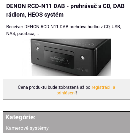
Mriežka
Zoznam
Tabuľka
DENON RCD-N11 DAB - prehrávač s CD, DAB
rádiom, HEOS systém
Receiver DENON RCD-N11 DAB prehráva hudbu z CD, USB,
NAS, počítača,...
Cena produktu bude zobrazená až po
registrácii a
prihlásení
!
Kamerové systémy