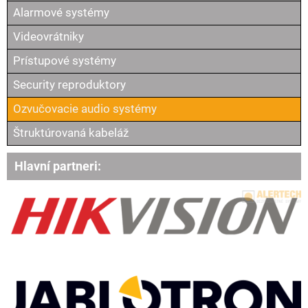
Alarmové systémy
Videovrátniky
Prístupové systémy
Security reproduktory
Ozvučovacie audio systémy
Štruktúrovaná kabeláž
Hlavní partneri: