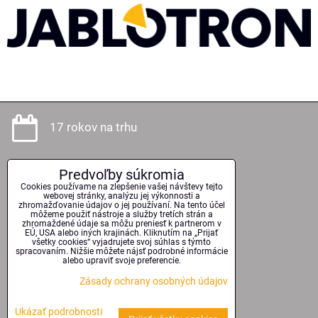
17 rokov na trhu
Predvoľby súkromia
Odborné poradenstvo
Cookies používame na zlepšenie vašej návštevy tejto
webovej stránky, analýzu jej výkonnosti a
zhromažďovanie údajov o jej používaní. Na tento účel
môžeme použiť nástroje a služby tretích strán a
zhromaždené údaje sa môžu preniesť k partnerom v
EÚ, USA alebo iných krajinách. Kliknutím na „Prijať
Kvalitné technológie
všetky cookies“ vyjadrujete svoj súhlas s týmto
spracovaním. Nižšie môžete nájsť podrobné informácie
alebo upraviť svoje preferencie.
Zásady ochrany osobných údajov
Serióznosť a spoľahlivosť
Ukázať podrobnosti