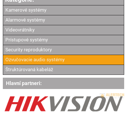
Kamerové systémy
Alarmové systémy
Videovrátniky
Prístupové systémy
Security reproduktory
Ozvučovacie audio systémy
Štruktúrovaná kabeláž
Hlavní partneri: