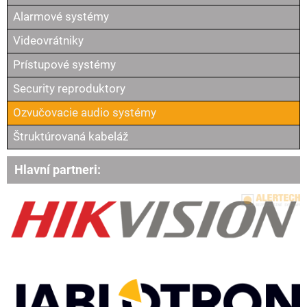
Alarmové systémy
Videovrátniky
Prístupové systémy
Security reproduktory
Ozvučovacie audio systémy
Štruktúrovaná kabeláž
Hlavní partneri: