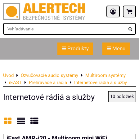
Produkty
Menu
Úvod
Ozvučovacie audio systémy
Multiroom systémy
iEAST
Prehrávače a rádiá
Internetové rádiá a služby
Internetové rádiá a služby
10
položiek
Mriežka
Zoznam
Tabuľka
iEast AMP-i20 - Multiroom mini WiFi