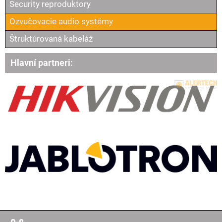
Security reproduktory
Ozvučovacie audio systémy
Štruktúrovaná kabeláž
Hlavní partneri: