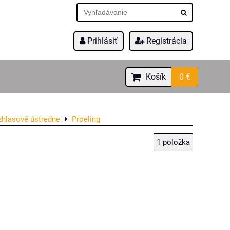
Prihlásiť
Registrácia
Košík
0 €
hlasové ústredne
Proeling
1
položka