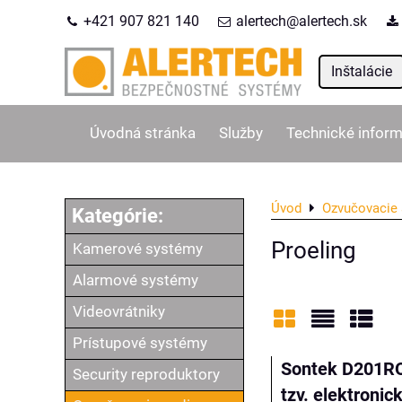
+421 907 821 140
alertech@alertech.sk
Inštalácie
Úvodná stránka
Služby
Technické inform
Úvod
Ozvučovacie 
Proeling
Kamerové systémy
Alarmové systémy
Videovrátniky
Prístupové systémy
Mriežka
Zoznam
Tabu
Sontek D201R
Security reproduktory
tzv. elektronic