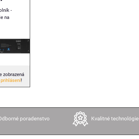
lník -
ie na
e zobrazená
 prihlásení
!
Odborné poradenstvo
Kvalitné technológie