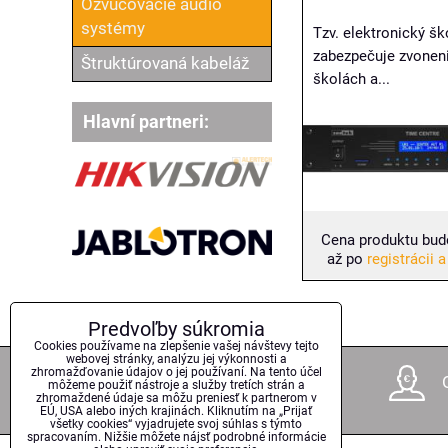
Ozvučovacie audio
systémy
Tzv. elektronický ško
zabezpečuje zvonen
Štruktúrovaná kabeláž
školách a...
Hlavní partneri:
Cena produktu bud
až po
registrácii a
Predvoľby súkromia
Cookies používame na zlepšenie vašej návštevy tejto
webovej stránky, analýzu jej výkonnosti a
zhromažďovanie údajov o jej používaní. Na tento účel
17 rokov na trhu
môžeme použiť nástroje a služby tretích strán a
zhromaždené údaje sa môžu preniesť k partnerom v
EÚ, USA alebo iných krajinách. Kliknutím na „Prijať
všetky cookies“ vyjadrujete svoj súhlas s týmto
spracovaním. Nižšie môžete nájsť podrobné informácie