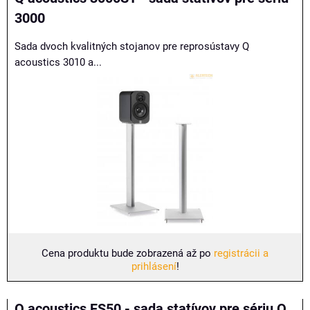
3000
Sada dvoch kvalitných stojanov pre reprosústavy Q
acoustics 3010 a...
Cena produktu bude zobrazená až po
registrácii a
prihlásení
!
Q acoustics FS50 - sada statívov pre sériu Q