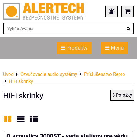
Produkty
Menu
Úvod
Ozvučovacie audio systémy
Príslušenstvo Repro
HiFi skrinky
HiFi skrinky
3
Položky
Mriežka
Zoznam
Tabuľka
Q acoustics 3000ST - sada statívov pre sériu