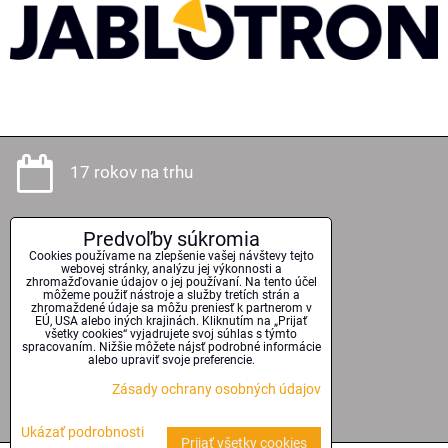
17 rokov na trhu
Predvoľby súkromia
Odborné poradenstvo
Cookies používame na zlepšenie vašej návštevy tejto
webovej stránky, analýzu jej výkonnosti a
zhromažďovanie údajov o jej používaní. Na tento účel
môžeme použiť nástroje a služby tretích strán a
zhromaždené údaje sa môžu preniesť k partnerom v
EÚ, USA alebo iných krajinách. Kliknutím na „Prijať
Kvalitné technológie
všetky cookies“ vyjadrujete svoj súhlas s týmto
spracovaním. Nižšie môžete nájsť podrobné informácie
alebo upraviť svoje preferencie.
Zásady ochrany osobných údajov
Serióznosť a spoľahlivosť
Ukázať podrobnosti
Prijať všetky cookies