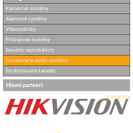
Kamerové systémy
Alarmové systémy
Videovrátniky
Prístupové systémy
Security reproduktory
Ozvučovacie audio systémy
Štruktúrovaná kabeláž
Hlavní partneri: