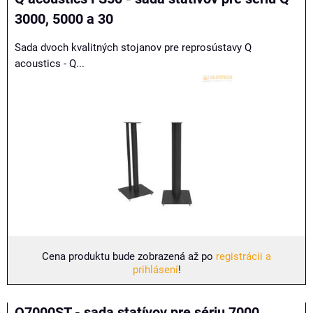
3000, 5000 a 30
Sada dvoch kvalitných stojanov pre reprosústavy Q
acoustics - Q...
Cena produktu bude zobrazená až po
registrácii a
prihlásení
!
Q7000ST - sada statívov pre sériu 7000