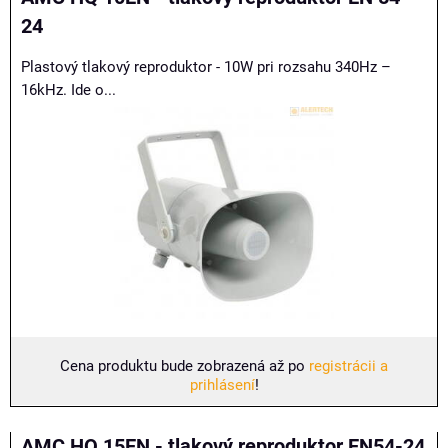
24
Plastový tlakový reproduktor - 10W pri rozsahu 340Hz –
16kHz. Ide o...
Cena produktu bude zobrazená až po
registrácii a
prihlásení
!
AMC HQ 15EN - tlakový reproduktor EN54-24