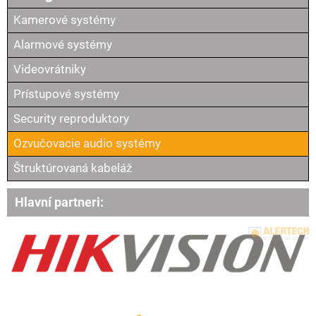
Kamerové systémy
Alarmové systémy
Videovrátniky
Prístupové systémy
Security reproduktory
Ozvučovacie audio systémy
Štruktúrovaná kabeláž
Hlavní partneri: