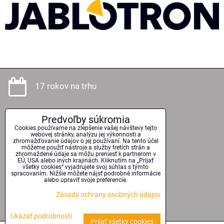
17 rokov na trhu
Predvoľby súkromia
Odborné poradenstvo
Cookies používame na zlepšenie vašej návštevy tejto
webovej stránky, analýzu jej výkonnosti a
zhromažďovanie údajov o jej používaní. Na tento účel
môžeme použiť nástroje a služby tretích strán a
zhromaždené údaje sa môžu preniesť k partnerom v
EÚ, USA alebo iných krajinách. Kliknutím na „Prijať
Kvalitné technológie
všetky cookies“ vyjadrujete svoj súhlas s týmto
spracovaním. Nižšie môžete nájsť podrobné informácie
alebo upraviť svoje preferencie.
Zásady ochrany osobných údajov
Serióznosť a spoľahlivosť
Ukázať podrobnosti
Prijať všetky cookies