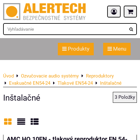
Produkty
Menu
Úvod
Ozvučovacie audio systémy
Reproduktory
Evakuačné EN54-24
Tlakové EN54-24
Inštalačné
Inštalačné
3
Položky
Mriežka
Zoznam
Tabuľka
AMC HQ 10EN - tlakový reproduktor EN 54-