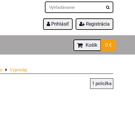
Prihlásiť
Registrácia
Košík
0 €
ro
Výpredaj
1
položka