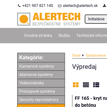
+421 907 821 140
alertech@alertech.sk
Inštalácie
Úvodná stránka
Služby
Technické inform
Úvod
Ozvučovacie 
Výpredaj
Kamerové systémy
Alarmové systémy
Videovrátniky
Prístupové systémy
Mriežka
Zoznam
Tabu
FF 165 - kryt n
Security reproduktory
do betónu