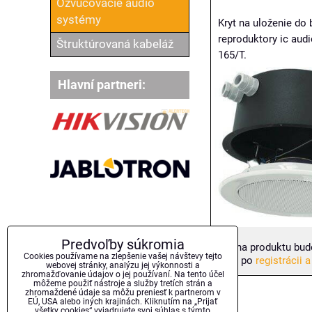
Ozvučovacie audio
systémy
Kryt na uloženie do 
reproduktory ic audi
Štruktúrovaná kabeláž
165/T.
Hlavní partneri:
Predvoľby súkromia
Cena produktu bud
Cookies používame na zlepšenie vašej návštevy tejto
až po
registrácii a
webovej stránky, analýzu jej výkonnosti a
zhromažďovanie údajov o jej používaní. Na tento účel
môžeme použiť nástroje a služby tretích strán a
zhromaždené údaje sa môžu preniesť k partnerom v
EÚ, USA alebo iných krajinách. Kliknutím na „Prijať
všetky cookies“ vyjadrujete svoj súhlas s týmto