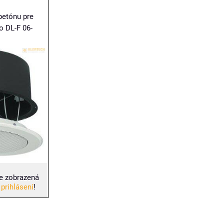
betónu pre
o DL-F 06-
e zobrazená
 prihlásení
!