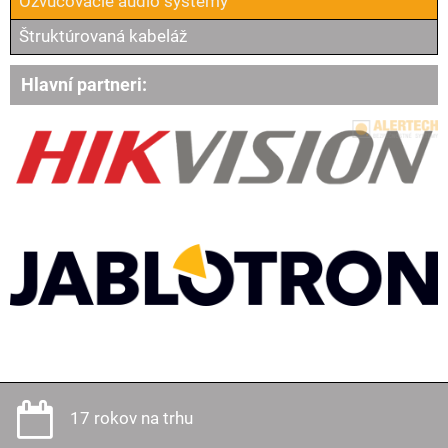
Ozvučovacie audio systémy
Štruktúrovaná kabeláž
Hlavní partneri:
17 rokov na trhu