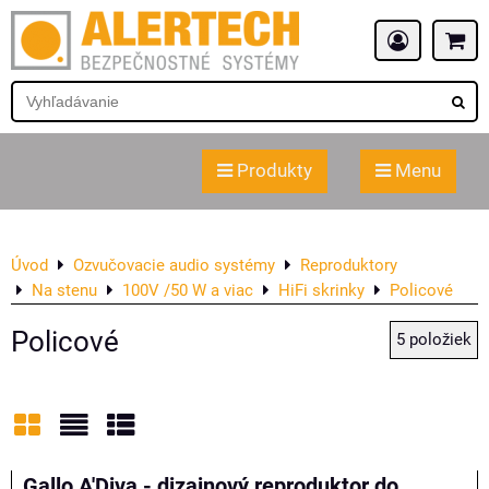
Produkty
Menu
Úvod
Ozvučovacie audio systémy
Reproduktory
Na stenu
100V /50 W a viac
HiFi skrinky
Policové
Policové
5
položiek
Mriežka
Zoznam
Tabuľka
Gallo A'Diva - dizajnový reproduktor do