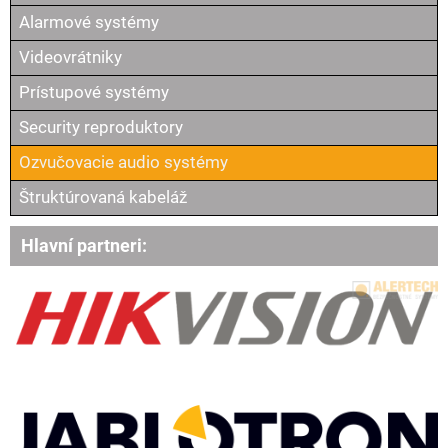
Alarmové systémy
Videovrátniky
Prístupové systémy
Security reproduktory
Ozvučovacie audio systémy
Štruktúrovaná kabeláž
Hlavní partneri: