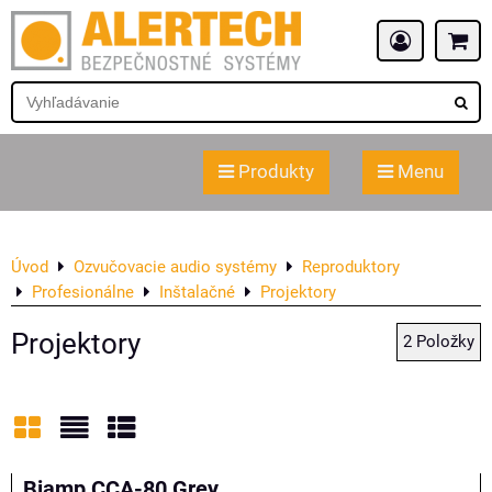
Produkty
Menu
Úvod
Ozvučovacie audio systémy
Reproduktory
Profesionálne
Inštalačné
Projektory
Projektory
2
Položky
Mriežka
Zoznam
Tabuľka
Biamp CCA-80 Grey