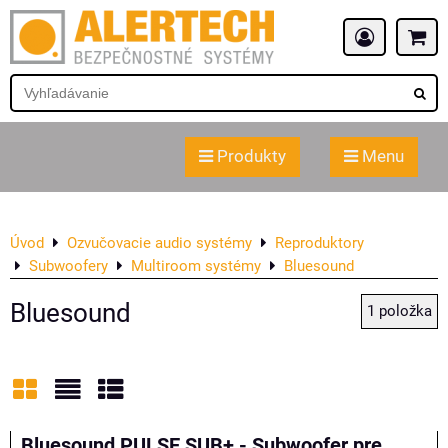
Produkty
Menu
Úvod
Ozvučovacie audio systémy
Reproduktory
Subwoofery
Multiroom systémy
Bluesound
Bluesound
1
položka
Mriežka
Zoznam
Tabuľka
Bluesound PULSE SUB+ - Subwoofer pre