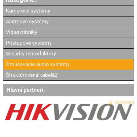
Kamerové systémy
Alarmové systémy
Videovrátniky
Prístupové systémy
Security reproduktory
Ozvučovacie audio systémy
Štruktúrovaná kabeláž
Hlavní partneri: