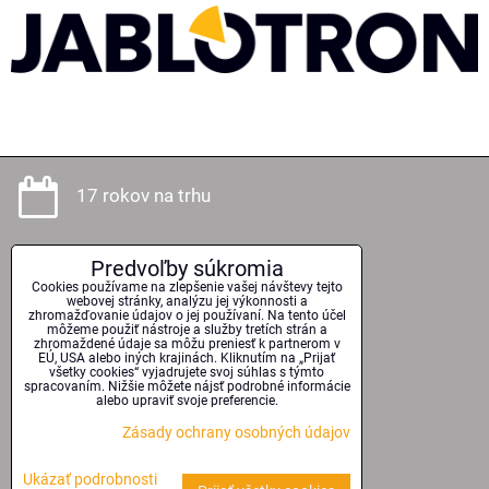
17 rokov na trhu
Predvoľby súkromia
Odborné poradenstvo
Cookies používame na zlepšenie vašej návštevy tejto
webovej stránky, analýzu jej výkonnosti a
zhromažďovanie údajov o jej používaní. Na tento účel
môžeme použiť nástroje a služby tretích strán a
zhromaždené údaje sa môžu preniesť k partnerom v
EÚ, USA alebo iných krajinách. Kliknutím na „Prijať
Kvalitné technológie
všetky cookies“ vyjadrujete svoj súhlas s týmto
spracovaním. Nižšie môžete nájsť podrobné informácie
alebo upraviť svoje preferencie.
Zásady ochrany osobných údajov
Serióznosť a spoľahlivosť
Ukázať podrobnosti