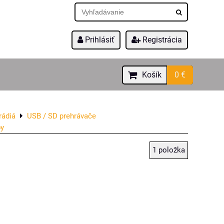
Prihlásiť
Registrácia
Košík
0 €
rádiá
USB / SD prehrávače
by
1
položka