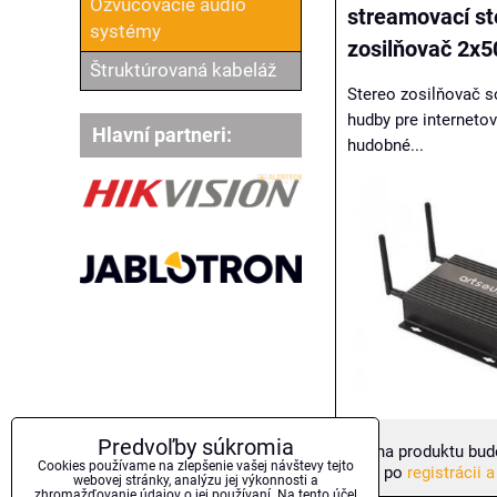
Ozvučovacie audio
streamovací st
systémy
zosilňovač 2x
Štruktúrovaná kabeláž
Stereo zosilňovač 
hudby pre internetov
Hlavní partneri:
hudobné...
Predvoľby súkromia
Cena produktu bud
Cookies používame na zlepšenie vašej návštevy tejto
až po
registrácii a
webovej stránky, analýzu jej výkonnosti a
zhromažďovanie údajov o jej používaní. Na tento účel