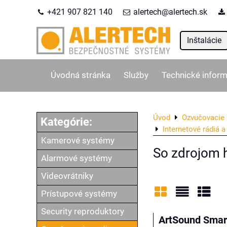
+421 907 821 140
alertech@alertech.sk
Inštalácie
Úvodná stránka
Služby
Technické inform
Úvod
Ozvučovacie 
Internetové rádiá a
Kamerové systémy
So zdrojom 
Alarmové systémy
Videovrátniky
Prístupové systémy
Mriežka
Zoznam
Tabu
Security reproduktory
ArtSound Smar