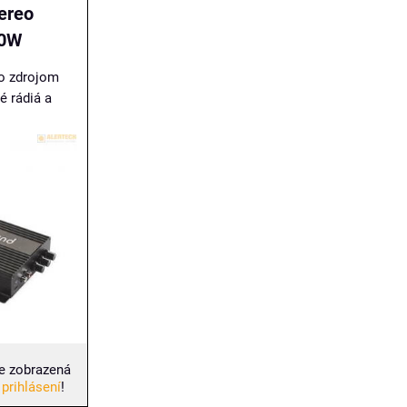
ereo
50W
so zdrojom
é rádiá a
e zobrazená
 prihlásení
!