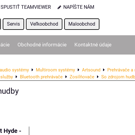
SPUSTIŤ TEAMVIEWER
NAPÍŠTE NÁM
Servis
Veľkoobchod
Maloobchod
ácie
Obchodné informácie
Kontaktné údaje
audio systémy
Multiroom systémy
Artsound
Prehrávače a 
 služby
Bluetooth prehrávače
Zosilňovače
So zdrojom hud
hudby
ľka
t Hyde -