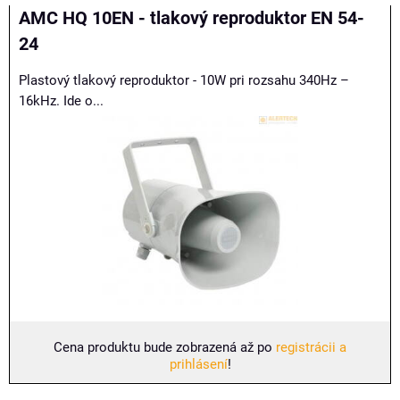
Mriežka
Zoznam
Tabuľka
AMC HQ 10EN - tlakový reproduktor EN 54-
24
Plastový tlakový reproduktor - 10W pri rozsahu 340Hz –
16kHz. Ide o...
Cena produktu bude zobrazená až po
registrácii a
prihlásení
!