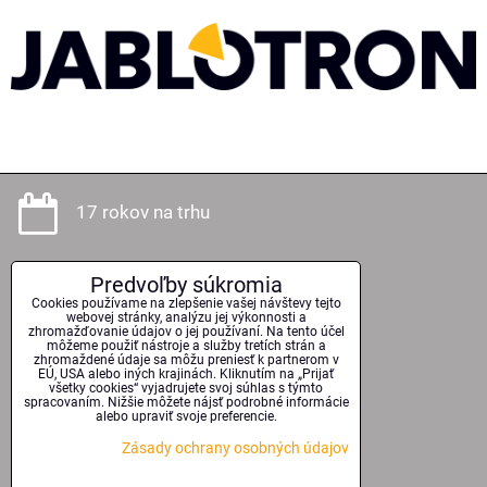
17 rokov na trhu
Predvoľby súkromia
Odborné poradenstvo
Cookies používame na zlepšenie vašej návštevy tejto
webovej stránky, analýzu jej výkonnosti a
zhromažďovanie údajov o jej používaní. Na tento účel
môžeme použiť nástroje a služby tretích strán a
zhromaždené údaje sa môžu preniesť k partnerom v
EÚ, USA alebo iných krajinách. Kliknutím na „Prijať
Kvalitné technológie
všetky cookies“ vyjadrujete svoj súhlas s týmto
spracovaním. Nižšie môžete nájsť podrobné informácie
alebo upraviť svoje preferencie.
Zásady ochrany osobných údajov
Serióznosť a spoľahlivosť