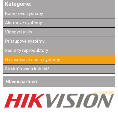
Kamerové systémy
Alarmové systémy
Videovrátniky
Prístupové systémy
Security reproduktory
Ozvučovacie audio systémy
Štruktúrovaná kabeláž
Hlavní partneri: